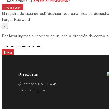
Recuérdame
¿Perdiste tu contraseña?
Iniciar sesión
El registro de usuarios está deshabilitado para fines de demostra
Forgot Password
×
Por favor ingrese su nombre de usuario o dirección de correo el
Enviar
Dirección
Carrera 9 No. 76 – 49,
Piso 2, Bogotá