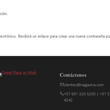
ción.
ectrónico. Recibirá un enlace para crear una nueva contraseña po
Contáctenos
clientes@naigaviria.com
+57 601 326 5200 | +57 3
4242