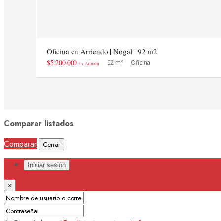
Oficina en Arriendo | Nogal | 92 m2
$5.200.000
92 m²
Oficina
/ + Admón
Comparar listados
Comparar
Cerrar
Iniciar sesión
×