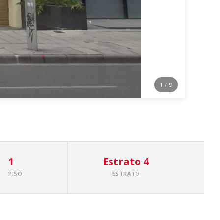
1
/ 9
1
Estrato 4
PISO
ESTRATO