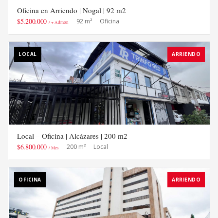
Oficina en Arriendo | Nogal | 92 m2
$5.200.000
92 m²
Oficina
/ + Admón
LOCAL
ARRIENDO
Local – Oficina | Alcázares | 200 m2
$6.800.000
200 m²
Local
/ Mes
OFICINA
ARRIENDO