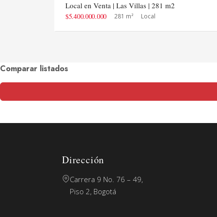
Local en Venta | Las Villas | 281 m2
$5.400.000.000
281 m²
Local
Comparar listados
Dirección
Carrera 9 No. 76 – 49,
Piso 2, Bogotá