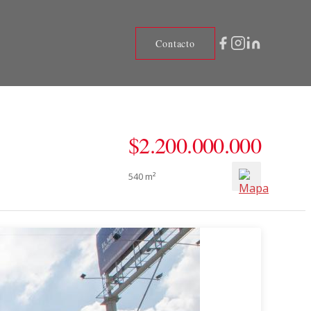
Contacto
$2.200.000.000
540 m²