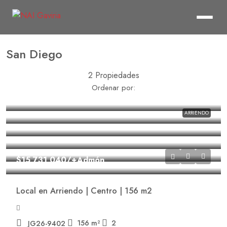
San Diego
2 Propiedades
Ordenar por:
ARRIENDO
$15,731,040
/+Admón
Local en Arriendo | Centro | 156 m2
156
m²
2
JG26-9402