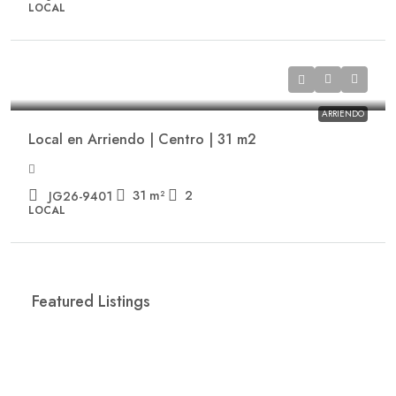
LOCAL
$6,836,126
/+ IVA
ARRIENDO
Local en Arriendo | Centro | 31 m2
31
m²
2
JG26-9401
LOCAL
Featured Listings