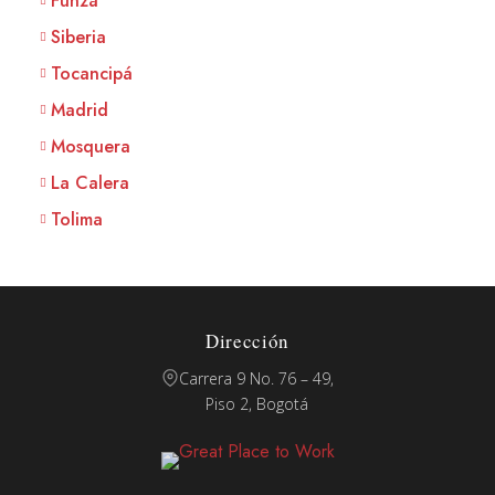
Funza
Siberia
Tocancipá
Madrid
Mosquera
La Calera
Tolima
Dirección
Carrera 9 No. 76 – 49,
Piso 2, Bogotá