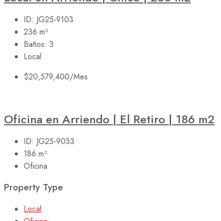
ID:
JG25-9103
236
m²
Baños:
3
Local
$20,579,400
/Mes
Oficina en Arriendo | El Retiro | 186 m2
ID:
JG25-9033
186
m²
Oficina
Property Type
Local