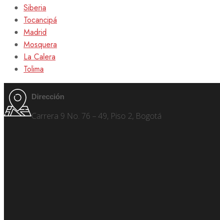
Siberia
Tocancipá
Madrid
Mosquera
La Calera
Tolima
Dirección
Carrera 9 No. 76 – 49, Piso 2, Bogotá