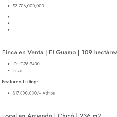
$3,706,000,000
Finca en Venta | El Guamo | 109 hectáre
ID:
JG26-9400
Finca
Featured Listings
$17,000,000
/+ Admón
Local en Arriendo | Chicó | 236 m2