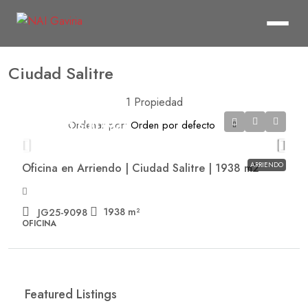
Ciudad Salitre
1 Propiedad
Ordenar por:
Orden por defecto
$221,991,500
/Mes
ARRIENDO
Oficina en Arriendo | Ciudad Salitre | 1938 m2
1938
m²
JG25-9098
OFICINA
Featured Listings
$20,579,400
/Mes