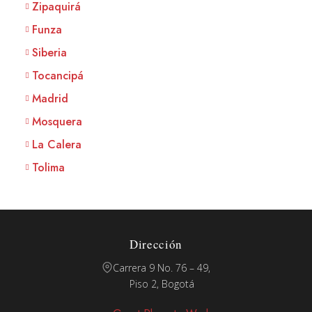
Zipaquirá
Funza
Siberia
Tocancipá
Madrid
Mosquera
La Calera
Tolima
Dirección
Carrera 9 No. 76 – 49,
Piso 2, Bogotá