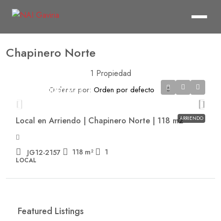
Chapinero Norte
1 Propiedad
Ordenar por:
Orden por defecto
$7,200,000
/Mes
ARRIENDO
Local en Arriendo | Chapinero Norte | 118 m2
118
m²
1
JG12-2157
LOCAL
Featured Listings
$20,579,400
/Mes