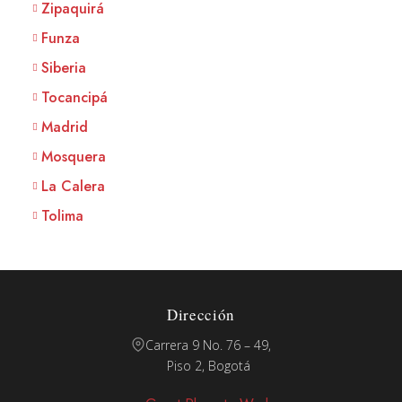
Zipaquirá
Funza
Siberia
Tocancipá
Madrid
Mosquera
La Calera
Tolima
Dirección
Carrera 9 No. 76 – 49,
Piso 2, Bogotá