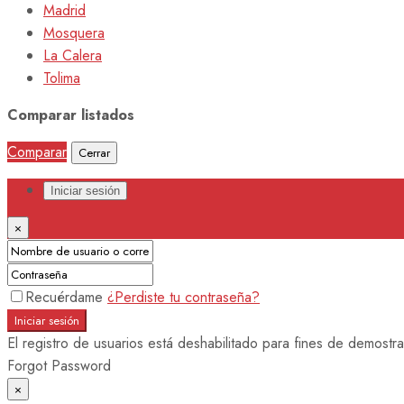
Madrid
Mosquera
La Calera
Tolima
Comparar listados
Comparar
Cerrar
Iniciar sesión
×
Recuérdame
¿Perdiste tu contraseña?
Iniciar sesión
El registro de usuarios está deshabilitado para fines de demostra
Forgot Password
×