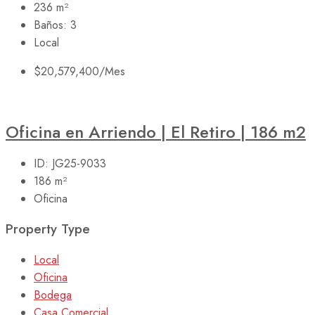
236
m²
Baños:
3
Local
$20,579,400
/Mes
Oficina en Arriendo | El Retiro | 186 m2
ID:
JG25-9033
186
m²
Oficina
Property Type
Local
Oficina
Bodega
Casa Comercial