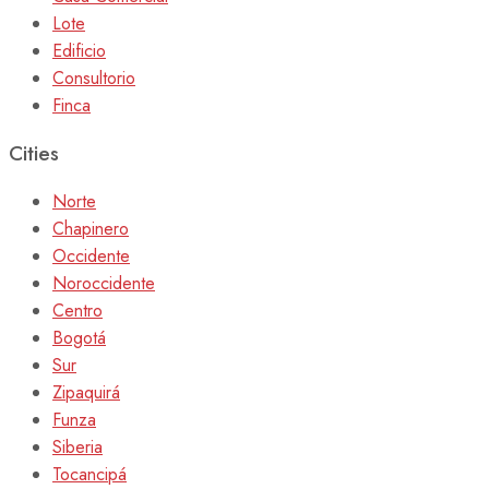
Lote
Edificio
Consultorio
Finca
Cities
Norte
Chapinero
Occidente
Noroccidente
Centro
Bogotá
Sur
Zipaquirá
Funza
Siberia
Tocancipá